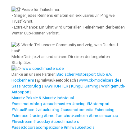
Preise für Teilnehmer:
• Sieger jedes Rennens erhalten ein exklusives „In Ping we
Trust“-Shirt.
• Extra-Chance: Ein Shirt wird unter allen Teilnehmern der beiden
Winter Cup-Rennen verlost.
Werde Teil unserer Community und zeig, was Du drauf
hast!
Melde Dich jetzt an und sichere Dir einen der begehrten
Startplätze:
www.couchmasters.de
Danke an unsere Partner:
Badischer Motorsport Club e.V.
Hockenheim
| @milwaukeetooldach |
www.ck-modelcars.de
|
Sass MotorBlog
|
RAWHUNTER
|
KungLi Gaming
|
Wohlgemuth-
Autosport
|
Mauritz Pokale & Mauritz Individual
#sassmotorblog
#couchmasters
#racing
#Motorsport
#VirtualRace
#virtualracing
#sassmotormedia
#simracing
#simrace
#racing
#bmc
#bmchockenheim
#bmcsimcarcup
#livestream
#raceday
#couchmasters
#assettocorsacompetizione
#milwaukeetools