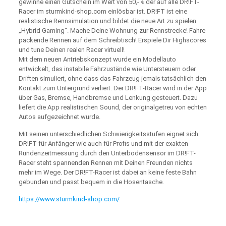
gewinne einen Gutschein im Wert von 50,- € der auf alle DR!FT-
Racer im sturmkind-shop.com einlösbar ist. DR!FT ist eine
realistische Rennsimulation und bildet die neue Art zu spielen
„Hybrid Gaming“. Mache Deine Wohnung zur Rennstrecke! Fahre
packende Rennen auf dem Schreibtisch! Erspiele Dir Highscores
und tune Deinen realen Racer virtuell!
Mit dem neuen Antriebskonzept wurde ein Modellauto
entwickelt, das instabile Fahrzustände wie Untersteuern oder
Driften simuliert, ohne dass das Fahrzeug jemals tatsächlich den
Kontakt zum Untergrund verliert. Der DR!FT-Racer wird in der App
über Gas, Bremse, Handbremse und Lenkung gesteuert. Dazu
liefert die App realistischen Sound, der originalgetreu von echten
Autos aufgezeichnet wurde.
Mit seinen unterschiedlichen Schwierigkeitsstufen eignet sich
DR!FT für Anfänger wie auch für Profis und mit der exakten
Rundenzeitmessung durch den Unterbodensensor im DR!FT-
Racer steht spannenden Rennen mit Deinen Freunden nichts
mehr im Wege. Der DR!FT-Racer ist dabei an keine feste Bahn
gebunden und passt bequem in die Hosentasche.
https://www.sturmkind-shop.com/