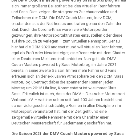
Die
DMV Couch Masters powered by Sass MotorBlog
erfreut
sich immer größerer Beliebtheit bei den virtuellen Rennfahrern
und Fans. Dies zeigen die steigenden Zuschauerzahlen und
Teilnehmer der DCM. Die DMV Couch Masters, kurz DCM,
entstanden aus der Not heraus und trafen genau den Zahn der
Zeit. Durch die Corona-Krise waren viele Motorsportler
gezwungen, ihre Motorsportaktivitäten einzustellen oder diese
auf ihre Couch zu verlegen – zum virtuellen Rennsport. Genau
hier hat die DCM 2020 angesetzt und will virtuellen Rennfahrern,
egal ob Profi oder Neueinsteiger, eine Rennserie mit dem Charter
einer Deutschen Meisterschaft anbieten. Nun geht die DMV
Couch Masters powered by Sass Motorblog im Jahre 2021
bereits in seine zweite Saison. Immer mehr Fahrer und Fans
erfreuen sich an der exklusiven Atmosphäre bei den DCM. Sass
MotorBlog überträgt dabei die spannenden Rennen jeden
Montag um 20:15 Uhr live, Kommentator ist wie immer Chris
Sass. Erfreulich ist auch, dass der DMV – Deutscher Motorsport
Verband e.V. – welcher schon seit fast 100 Jahren besteht und
schon viele geschichtsträchtige Rennen in allen Disziplinen im
Motorsport veranstaltet hat, mit der Zeit geht und eine
zeitgemäße virtuelle Rennserie mit dem Charakter einer
Deutschen Meisterschaft für Jedermann geschaffen hat.
Die Saison 2021 der DMV Couch Masters powered by Sass