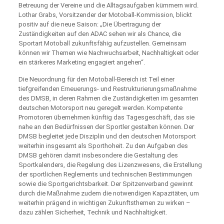
Betreuung der Vereine und die Alltagsaufgaben kümmern wird.
Lothar Grabs, Vorsitzender der Motoball-Kommission, blickt
positiv auf die neue Saison: „Die Übertragung der
Zuständigkeiten auf den ADAC sehen wir als Chance, die
Sportart Motoball zukunftsfähig aufzustellen. Gemeinsam
können wir Themen wie Nachwuchsarbeit, Nachhaltigkeit oder
ein stärkeres Marketing engagiert angehen“.
Die Neuordnung für den Motoball-Bereich ist Teil einer
tiefgreifenden Erneuerungs- und Restrukturierungsmaßnahme
des DMSB, in deren Rahmen die Zuständigkeiten im gesamten
deutschen Motorsport neu geregelt werden. Kompetente
Promotoren übernehmen künftig das Tagesgeschäft, das sie
nahe an den Bedürfnissen der Sportler gestalten können. Der
DMSB begleitet jede Disziplin und den deutschen Motorsport
weiterhin insgesamt als Sporthoheit. Zu den Aufgaben des
DMSB gehören damit insbesondere die Gestaltung des
Sportkalenders, die Regelung des Lizenzwesens, die Erstellung
der sportlichen Reglements und technischen Bestimmungen
sowie die Sportgerichtsbarkeit. Der Spitzenverband gewinnt
durch die Maßnahme zudem die notwendigen Kapazitäten, um
weiterhin prägend in wichtigen Zukunftsthemen zu wirken –
dazu zählen Sicherheit, Technik und Nachhaltigkeit.