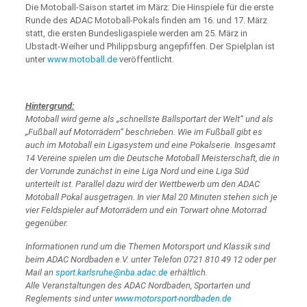
Die Motoball-Saison startet im März: Die Hinspiele für die erste
Runde des ADAC Motoball-Pokals finden am 16. und 17. März
statt, die ersten Bundesligaspiele werden am 25. März in
Ubstadt-Weiher und Philippsburg angepfiffen. Der Spielplan ist
unter
www.motoball.de
veröffentlicht.
Hintergrund:
Motoball wird gerne als „schnellste Ballsportart der Welt“ und als
„Fußball auf Motorrädern“ beschrieben. Wie im Fußball gibt es
auch im Motoball ein Ligasystem und eine Pokalserie. Insgesamt
14 Vereine spielen um die Deutsche Motoball Meisterschaft, die in
der Vorrunde zunächst in eine Liga Nord und eine Liga Süd
unterteilt ist. Parallel dazu wird der Wettbewerb um den ADAC
Motoball Pokal ausgetragen. In vier Mal 20 Minuten stehen sich je
vier Feldspieler auf Motorrädern und ein Torwart ohne Motorrad
gegenüber.
Informationen rund um die Themen Motorsport und Klassik sind
beim ADAC Nordbaden e.V. unter Telefon 0721 810 49 12 oder per
Mail an
sport.karlsruhe@nba.adac.de
erhältlich.
Alle Veranstaltungen des ADAC Nordbaden, Sportarten und
Reglements sind unter
www.motorsport-nordbaden.de