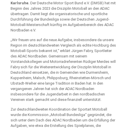
Karlsruhe.
Der Deutsche Motor Sport Bund e.V. (DMSB) hat mit
Beginn des Jahres 2023 die Disziplin Motoball an den ADAC
übertragen. Damit liegt die organisa­torische und sportliche
Durchführung der Bundesliga sowie der Deutschen Jugend-
Motoball-Meisterschaft künftig im Aufgabenbereich des ADAC
Nordbaden e.V.
„Wir freuen uns auf die neue Aufgabe, insbesondere da unsere
Region im deutschlandweiten Vergleich als echte Hochburg des
Motoball-Sports bekannt ist,“ erklärt Jürgen Fabry, Sportleiter
des ADAC Nordbaden. Gemeinsam mit seinem
Vorstandskollegen und Motorradreferenten Rüdiger Merdes will
Fabry sich für die Weiterentwicklung der Disziplin Motoball in
Deutschland einsetzen, die in Gemeinden wie Durmersheim,
Kuppenheim, Malsch, Philippsburg, Rheinstetten-Mörsch und
Ubstadt-Weiher eine lange Tradition in Baden hat. In den
vergangenen Jahren hat sich der ADAC Nordbaden
insbesondere für die Jugendarbeit in den nordbadischen
Vereinen stark gemacht und diese finanziell unterstützt.
Zur deutschlandweiten Koordination der Sportart Motoball
wurde die Kommission „Motoball Bundesliga“ gegründet, die
sich unter dem Dach des ADAC Nordbaden um die Erfüllung der
Aufgaben, wie etwa die Erstellung des Spielplanes, die