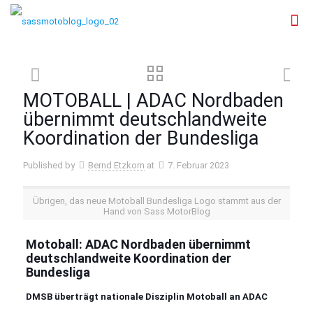
MOTOBALL | ADAC Nordbaden
übernimmt deutschlandweite
Koordination der Bundesliga
Published by
Bernd Etzkorn
at
7. Februar 2023
Übrigen, das neue Motoball Bundesliga Logo stammt aus der
Hand von Sass MotorBlog
Motoball: ADAC Nordbaden übernimmt
deutschlandweite Koordination der
Bundesliga
DMSB überträgt nationale Disziplin Motoball an ADAC