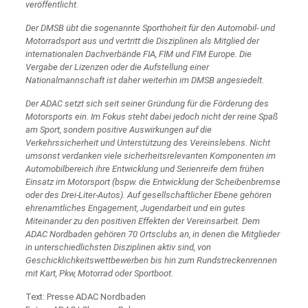
veröffentlicht.
Der DMSB übt die sogenannte Sporthoheit für den Automobil- und
Motorradsport aus und vertritt die Disziplinen als Mitglied der
internationalen Dachverbände FIA, FIM und FIM Europe. Die
Vergabe der Lizenzen oder die Aufstellung einer
Nationalmannschaft ist daher weiterhin im DMSB angesiedelt.
Der ADAC setzt sich seit seiner Gründung für die Förderung des
Motorsports ein. Im Fokus steht dabei jedoch nicht der reine Spaß
am Sport, sondern positive Auswirkungen auf die
Verkehrssicherheit und Unterstützung des Vereinslebens. Nicht
umsonst verdanken viele sicherheitsrelevanten Komponenten im
Automobilbereich ihre Entwicklung und Serienreife dem frühen
Einsatz im Motorsport (bspw. die Entwicklung der Scheibenbremse
oder des Drei-Liter-Autos). Auf gesellschaftlicher Ebene gehören
ehrenamtliches Engagement, Jugendarbeit und ein gutes
Miteinander zu den positiven Effekten der Vereinsarbeit. Dem
ADAC Nordbaden gehören 70 Ortsclubs an, in denen die Mitglieder
in unterschiedlichsten Disziplinen aktiv sind, von
Geschicklichkeitswettbewerben bis hin zum Rundstreckenrennen
mit Kart, Pkw, Motorrad oder Sportboot.
Text: Presse ADAC Nordbaden