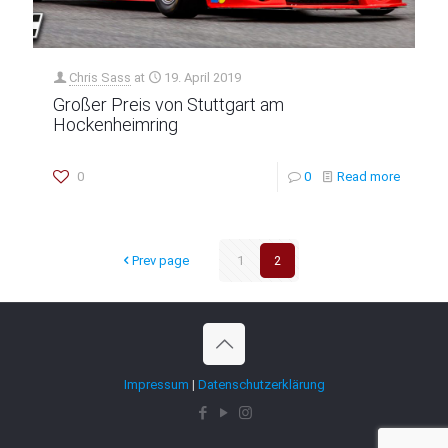
Chris Sass
at
19. April 2019
Großer Preis von Stuttgart am
Hockenheimring
0
0
Read more
Prev page
1
2
Impressum
|
Datenschutzerklärung