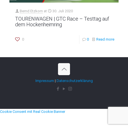
Bernd Etzkorn
at
30. Juli 2020
TOURENWAGEN | GTC Race – Testtag auf
dem Hockenheimring
0
0
Read more
Impressum
|
Datenschutzerklärung
Cookie Consent mit Real Cookie Banner